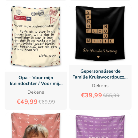
Gepersonaliseerde
Familie Kruiswoordpuzzel
Opa – Voor mijn
Deken - Gepersonaliseerd
kleindochter / Voor mijn
Dekens
Kerstcadeau voor Familie
kleinzoon – Premium
Dekens
€39,99
Deken™ Ver.3
€55,99
€49,99
€69,99