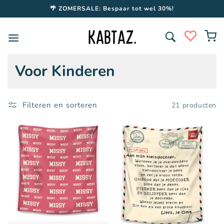
Meteen
🌴 ZOMERSALE: Bespaar tot wel 30%!
naar de
content
C
Voor Kinderen
o
l
Filteren en sorteren
21 producten
l
e
c
t
i