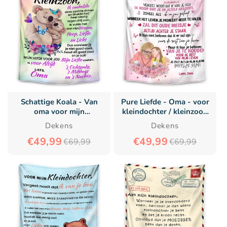
Schattige Koala - Van
Pure Liefde - Oma - voor
oma voor mijn
kleindochter / kleinzoon
kleindochter/kleinzoon
Premium deken
Dekens
Dekens
Premium Deken™
€49,99
€49,99
€69,99
€69,99