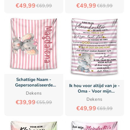
€49,99
€49,99
€69,99
€69,99
Schattige Naam -
Gepersonaliseerde
Ik hou voor altijd van je -
Premium Deken™ Ver.2
Oma - Voor mijn
Dekens
kleindochter / Voor mijn
Dekens
€39,99
€55,99
kleinzoon - Premium
€49,99
Deken™
€69,99