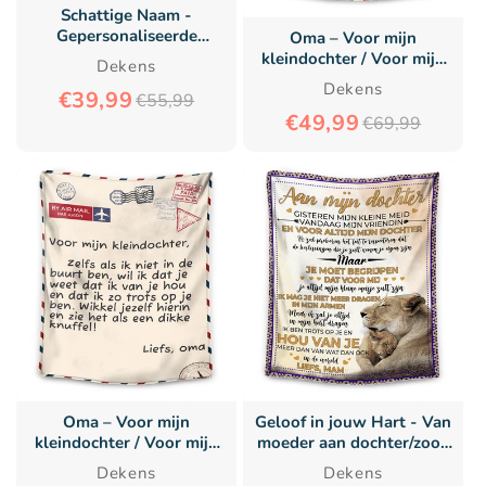
e
Schattige Naam -
Gepersonaliseerde
:
Oma – Voor mijn
Premium Deken™
kleindochter / Voor mijn
Dekens
kleinzoon – Premium
Dekens
€39,99
€55,99
Deken™
€49,99
€69,99
Oma – Voor mijn
Geloof in jouw Hart - Van
kleindochter / Voor mijn
moeder aan dochter/zoon
kleinzoon – Premium
Premium Deken™
Dekens
Dekens
Deken™ Ver.3